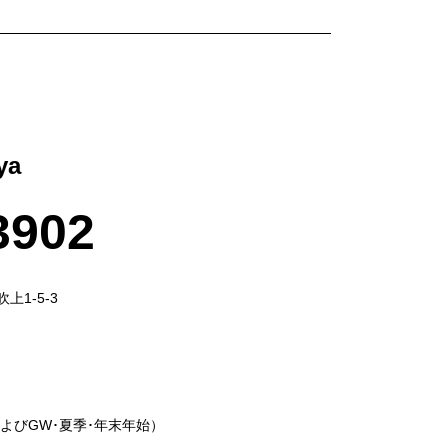
ya
3902
上1-5-3
およびGW･夏季･年末年始）