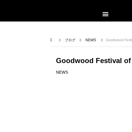
モデルラインナップ
ご来場ガイド
中古車認定プログラム
アフターサービス
買取・査定
ブログ
NEWS
Goodwood Festi
Goodwood Festival of
NEWS