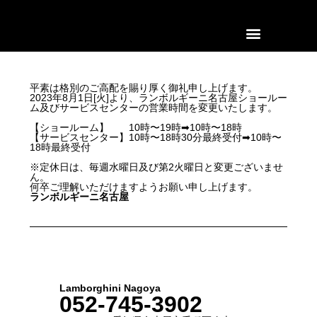
モデルラインナップ
ご来場ガイド
中古車認定プログラム
アフターサービス
買取・査定
平素は格別のご高配を賜り厚く御礼申し上げます。
2023年8月1日[火]より、ランボルギーニ名古屋ショールー
ム及びサービスセンターの営業時間を変更いたします。
【ショールーム】 10時〜19時➡10時〜18時
【サービスセンター】10時〜18時30分最終受付➡10時〜
18時最終受付
※定休日は、毎週水曜日及び第2火曜日と変更ございませ
ん。
何卒ご理解いただけますようお願い申し上げます。
ランボルギーニ名古屋
Lamborghini Nagoya
052-745-3902